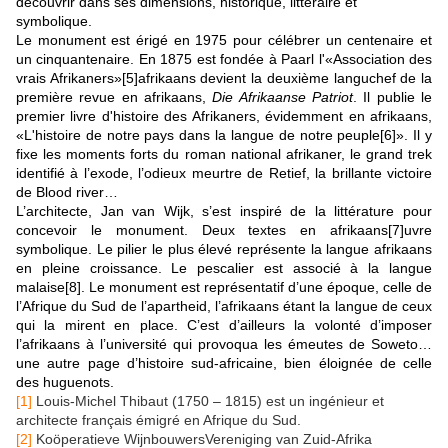
découvrir dans ses dimensions, historique, littéraire et
symbolique.
Le monument est érigé en 1975 pour célébrer un centenaire et
un cinquantenaire. En 1875 est fondée à Paarl l'«Association des
vrais Afrikaners»
[5]
afrikaans devient la deuxième languchef de la
première revue en afrikaans,
Die Afrikaanse Patriot
. Il publie le
premier livre d'histoire des Afrikaners, évidemment en afrikaans,
«L'histoire de notre pays dans la langue de notre peuple
[6]
». Il y
fixe les moments forts du roman national afrikaner, le grand trek
identifié à l’exode, l’odieux meurtre de Retief, la brillante victoire
de Blood river…
L’architecte, Jan van Wijk, s’est inspiré de la littérature pour
concevoir le monument. Deux textes en afrikaans
[7]
uvre
symbolique. Le pilier le plus élevé représente la langue afrikaans
en pleine croissance. Le pescalier est associé à la langue
malaise
[8]
. Le monument est représentatif d’une époque, celle de
l’Afrique du Sud de l’apartheid, l’afrikaans étant la langue de ceux
qui la mirent en place. C’est d’ailleurs la volonté d’imposer
l’afrikaans à l’université qui provoqua les émeutes de Soweto…
une autre page d’histoire sud-africaine, bien éloignée de celle
des huguenots.
[1]
Louis-Michel Thibaut (1750 – 1815) est un ingénieur et
architecte français émigré en Afrique du Sud.
[2]
Koöperatieve WijnbouwersVereniging van Zuid-Afrika