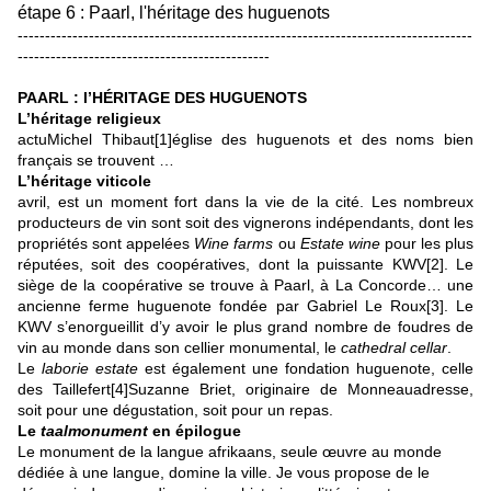
étape 6 : Paarl, l'héritage des huguenots
-----------------------------------------------------------------------------------
----------------------------------------------
PAARL : l’HÉRITAGE DES HUGUENOTS
L’héritage religieux
actuMichel Thibaut
[1]
église des huguenots et des noms bien
français se trouvent …
L’héritage viticole
avril, est un moment fort dans la vie de la cité. Les nombreux
producteurs de vin sont soit des vignerons indépendants, dont les
propriétés sont appelées
Wine farms
ou
Estate wine
pour les plus
réputées, soit des coopératives, dont la puissante KWV
[2]
. Le
siège de la coopérative se trouve à Paarl, à La Concorde… une
ancienne ferme huguenote fondée par Gabriel Le Roux
[3]
. Le
KWV s’enorgueillit d’y avoir le plus grand nombre de foudres de
vin au monde dans son cellier monumental, le
cathedral cellar
.
Le
laborie estate
est également une fondation huguenote, celle
des Taillefert
[4]
Suzanne Briet, originaire de Monneauadresse,
soit pour une dégustation, soit pour un repas.
Le
taalmonument
en épilogue
Le monument de la langue afrikaans, seule œuvre au monde
dédiée à une langue, domine la ville. Je vous propose de le