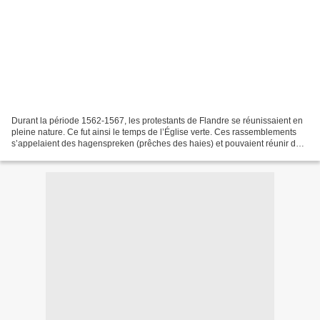
Durant la période 1562-1567, les protestants de Flandre se réunissaient en
pleine nature. Ce fut ainsi le temps de l’Église verte. Ces rassemblements
s’appelaient des hagenspreken (prêches des haies) et pouvaient réunir des
milliers de fidèles. Vous ne...