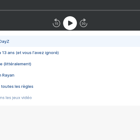
 DayZ
 a 13 ans (et vous l'avez ignoré)
e (littéralement)
im Rayan
 toutes les règles
s les jeux vidéo
us choquant de Rockstar ? - Le scandale BULLY
e plus moche de Steam
du RÊVE tourne au CAUCHEMAR