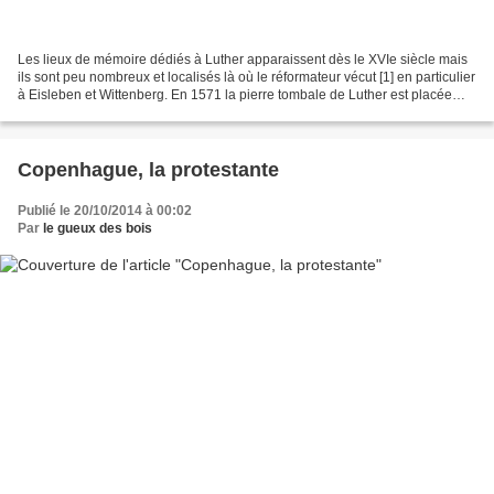
Les lieux de mémoire dédiés à Luther apparaissent dès le XVIe siècle mais
ils sont peu nombreux et localisés là où le réformateur vécut [1] en particulier
à Eisleben et Wittenberg. En 1571 la pierre tombale de Luther est placée
dans l’église Saint-Michel...
Copenhague, la protestante
Publié le 20/10/2014 à 00:02
Par
le gueux des bois