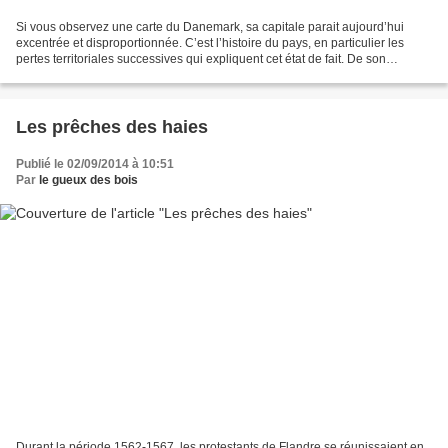
Si vous observez une carte du Danemark, sa capitale parait aujourd’hui
excentrée et disproportionnée. C’est l’histoire du pays, en particulier les
pertes territoriales successives qui expliquent cet état de fait. De son
glorieux passé la cité a néanmoins...
Les prêches des haies
Publié le 02/09/2014 à 10:51
Par
le gueux des bois
Durant la période 1562-1567, les protestants de Flandre se réunissaient en