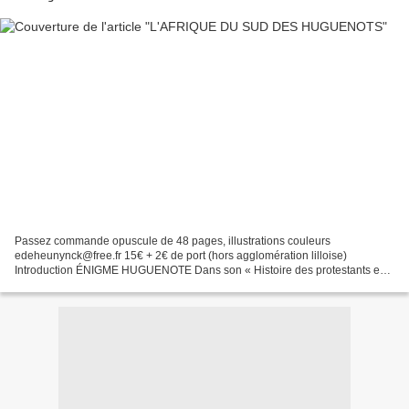
Passez commande opuscule de 48 pages, illustrations couleurs
edeheunynck@free.fr 15€ + 2€ de port (hors agglomération lilloise)
Introduction ÉNIGME HUGUENOTE Dans son « Histoire des protestants en
France »1, Patrick Cabanel consacre quelques pages au...