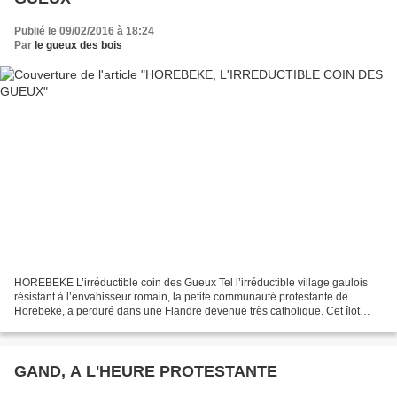
Publié le 09/02/2016 à 18:24
Par
le gueux des bois
HOREBEKE L’irréductible coin des Gueux Tel l’irréductible village gaulois
résistant à l’envahisseur romain, la petite communauté protestante de
Horebeke, a perduré dans une Flandre devenue très catholique. Cet îlot
protestant se trouve dans le hameau...
GAND, A L'HEURE PROTESTANTE